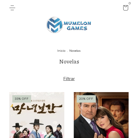
0
Inicio
.
Novelas
Novelas
Filtrar
33
%
OFF
20
%
OFF