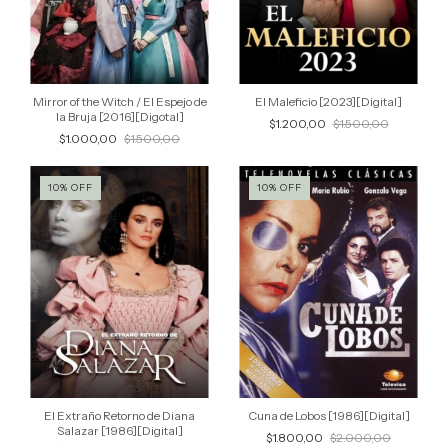
Mirror of the Witch / El Espejo de
El Maleficio [2023][Digital]
la Bruja [2016][Digotal]
$1.200,00
$1.500,00
$1.000,00
$1.500,00
10
%
OFF
10
%
OFF
El Extraño Retorno de Diana
Cuna de Lobos [1986][Digital]
Salazar [1986][Digital]
$1.800,00
$2.000,00