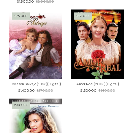
$1.800,00
$2.000,00
18
%
OFF
19
%
OFF
Corazon Salvaje [1993][Digital]
Amor Real [2003][Digital]
$1.400,00
$1.700,00
$1.300,00
$1.600,00
29
%
OFF