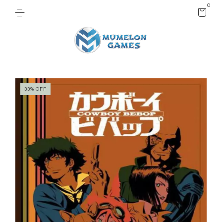
0
33
%
OFF