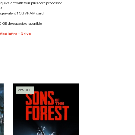
n equivalent with four plus core processor
AM
 equivalent 1 GB VRAM card
0 GB de espacio disponible
Mediafire - Drive
21
%
OFF