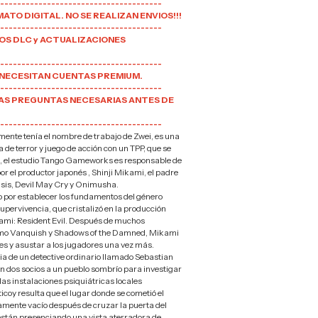
--------------------------------------
ATO DIGITAL. NO SE REALIZAN ENVIOS!!!
--------------------------------------
OS DLC y ACTUALIZACIONES
--------------------------------------
 NECESITAN CUENTAS PREMIUM.
--------------------------------------
LAS PREGUNTAS NECESARIAS ANTES DE
--------------------------------------
mente tenía el nombre de trabajo de Zwei, es una
de terror y juego de acción con un TPP, que se
c, el estudio Tango Gameworks es responsable de
por el productor japonés , Shinji Mikami, el padre
isis, Devil May Cry y Onimusha.
o por establecer los fundamentos del género
pervivencia, que cristalizó en la producción
mi: Resident Evil. Después de muchos
omo Vanquish y Shadows of the Damned, Mikami
ces y asustar a los jugadores una vez más.
ria de un detective ordinario llamado Sebastian
on dos socios a un pueblo sombrío para investigar
las instalaciones psiquiátricas locales
ticoy resulta que el lugar donde se cometió el
mente vacío después de cruzar la puerta del
 están presenciando una vista aterradora de