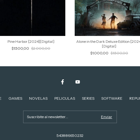
Pine Harbor [2024][Digital]
Alone in the Dark Deluxe Edition [202
[Digital]
$1.500,00
$2.000,00
$1.000,00
$1.500,00
E
GAMES
NOVELAS
PELICULAS
SERIES
SOFTWARE
REPU
543886650232