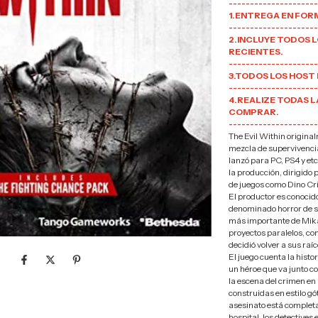
---------------------
1.ENTREGA EN FORM
---------------------
2.INCLUYE TODOS L
RECIENTES.
---------------------
3.TODOS LOS HOST
---------------------
4.REALIZE TODAS 
COMPRAR.
---------------------
The Evil Within original
mezcla de supervivencia 
lanzó para PC, PS4 y et
la producción, dirigido 
de juegos como Dino Cr
El productor es conocid
denominado horror de su
más importante de Mika
proyectos paralelos, c
decidió volver a sus raí
El juego cuenta la histo
un héroe que va junto c
la escena del crimen en 
construidas en estilo gó
asesinato está completa
hospital, los detectives