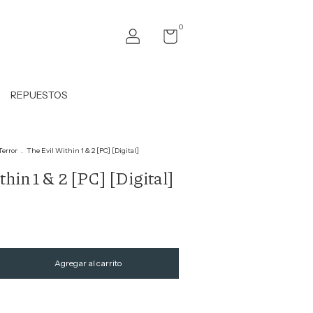
0
REPUESTOS
Terror
.
The Evil Within 1 & 2 [PC] [Digital]
hin 1 & 2 [PC] [Digital]