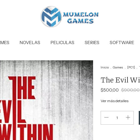
MES
NOVELAS
PELICULAS
SERIES
SOFTWARE
Inicio
.
Games
.
[PC1]
.
The Evil Wit
$500,00
$900,00
Ver más detalles