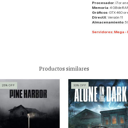
Procesador
: i7 or a
Memoria
: 4 GB de R
Gráficos
: GTX 460 or
DirectX
: Versión 11
Almacenamiento
: 5
Servidores: Mega - 
Productos similares
25
%
OFF
33
%
OFF