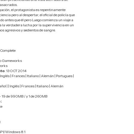
asacrados.
igación, el protagonista es repentinamente
encia pero al despertar, el oficial de policía que
o antes que él pero Luego comienza un viaje a
a la verdadera lucha por la supervivencia en un
s agresivos y sedientos de sangre.
n Complete
go Gameworks
works
nto
: 13 OCT 2014
 Inglés | Frances | Italiano | Alemán | Portugues |
ñol | | Inglés | Frances | Italiano | Alemán
– 19 de 990MB / y 1 de 260MB
:
te
:
SP1/Windows 8.1