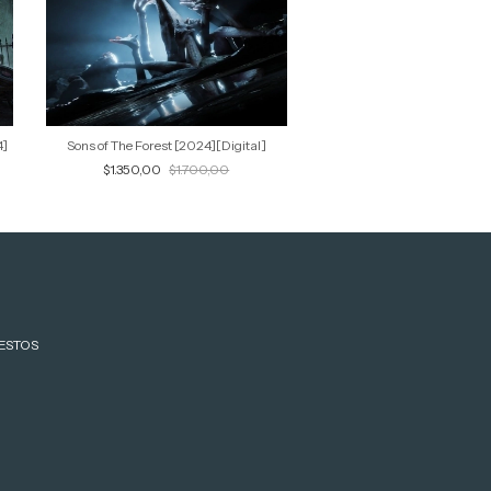
4]
Sons of The Forest [2024][Digital]
$1.350,00
$1.700,00
ESTOS