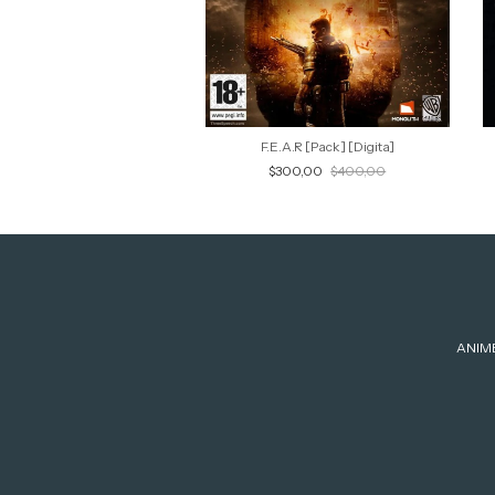
F.E.A.R [Pack] [Digita]
$300,00
$400,00
ANIM