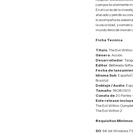
cuerpos brutalmente m
En el curso de la invest
atacado y pierde su conci
lo acompaña es asesinad
la oscuridad, y comienz
mundo lleno de monstruo
Ficha Tecnica
Título
: The Evil Withi
Género
: Acción
Desarrollador
: Tan
Editor
: Bethesda Soft
Fecha de lanzamie
Idioma Sub
: Español |
Brazilzil
Doblaje / Audio
: Espa
Tamaño
: 18GB (ISO)
Consta de
20 Partes 
Este release incluye
The Evil Within Comple
The Evil Within 2
Requisitos Mínimos
SO
: 64-bit Windows 7 