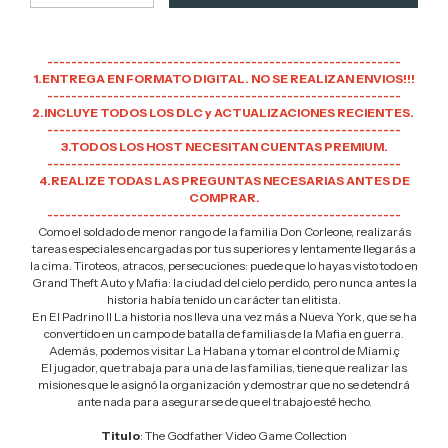
-----------------------------------------------------------
1.ENTREGA EN FORMATO DIGITAL. NO SE REALIZAN ENVIOS!!!
-----------------------------------------------------------
2.INCLUYE TODOS LOS DLC y ACTUALIZACIONES RECIENTES.
-----------------------------------------------------------
3.TODOS LOS HOST NECESITAN CUENTAS PREMIUM.
-----------------------------------------------------------
4.REALIZE TODAS LAS PREGUNTAS NECESARIAS ANTES DE
COMPRAR.
-----------------------------------------------------------
Como el soldado de menor rango de la familia Don Corleone, realizarás
tareas especiales encargadas por tus superiores y lentamente llegarás a
la cima. Tiroteos, atracos, persecuciones: puede que lo hayas visto todo en
Grand Theft Auto y Mafia: la ciudad del cielo perdido, pero nunca antes la
historia había tenido un carácter tan elitista.
En El Padrino II La historia nos lleva una vez más a Nueva York, que se ha
convertido en un campo de batalla de familias de la Mafia en guerra.
Además, podemos visitar La Habana y tomar el control de Miami.ç
El jugador, que trabaja para una de las familias, tiene que realizar las
misiones que le asignó la organización y demostrar que no se detendrá
ante nada para asegurarse de que el trabajo esté hecho.
Titulo
: The Godfather Video Game Collection