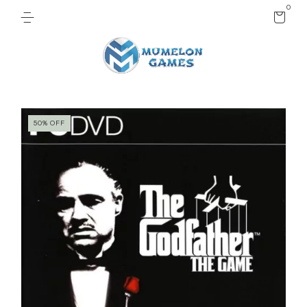
0
50
%
OFF