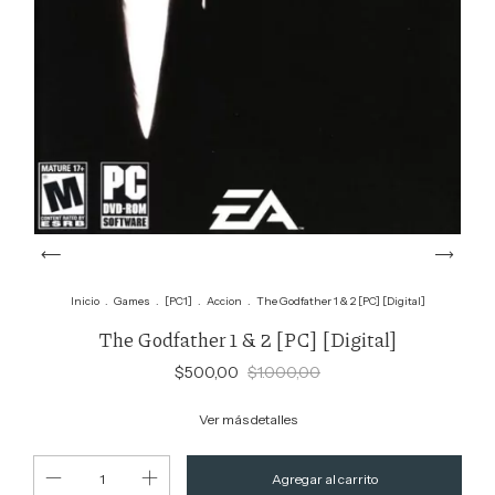
Inicio
.
Games
.
[PC1]
.
Accion
.
The Godfather 1 & 2 [PC] [Digital]
The Godfather 1 & 2 [PC] [Digital]
$500,00
$1.000,00
Ver más detalles