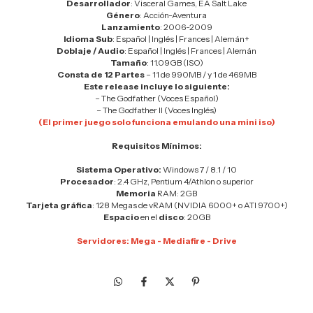
Desarrollador
: Visceral Games, EA Salt Lake
Género
: Acción-Aventura
Lanzamiento
: 2006-2009
Idioma Sub
: Español | Inglés | Frances | Alemán+
Doblaje / Audio
: Español | Inglés | Frances | Alemán
Tamaño
: 11.09GB (ISO)
Consta de 12 Partes
– 11 de 990MB / y 1 de 469MB
Este release incluye lo siguiente:
– The Godfather (Voces Español)
– The Godfather II (Voces Inglés)
(El primer juego solo funciona emulando una mini iso)
Requisitos Mínimos:
Sistema Operativo:
Windows 7 / 8.1 / 10
Procesador
: 2.4 GHz, Pentium 4/Athlon o superior
Memoria
RAM: 2GB
Tarjeta gráfica
: 128 Megas de vRAM (NVIDIA 6000+ o ATI 9700+)
Espacio
en el
disco
: 20GB
Servidores: Mega - Mediafire - Drive